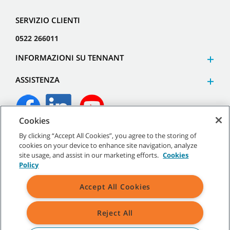
SERVIZIO CLIENTI
0522 266011
INFORMAZIONI SU TENNANT
ASSISTENZA
Cookies
By clicking “Accept All Cookies”, you agree to the storing of
©
2026
Tennant Company. Tutti i diritti riservati.
cookies on your device to enhance site navigation, analyze
site usage, and assist in our marketing efforts.
Cookies
Policy
Accept All Cookies
Mappa del sito
|
Termini generali
|
Termini di utilizzo
|
Termini
di vendita
Reject All
Tutti i marchi e i loghi Tennant indicati sono di proprietà di Tennant