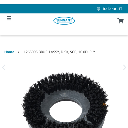
Skip
Skip
to
to
Italiano - IT
content
navigation
menu
Home
1265095 BRUSH ASSY, DISK, SCB, 10.0D, PLY