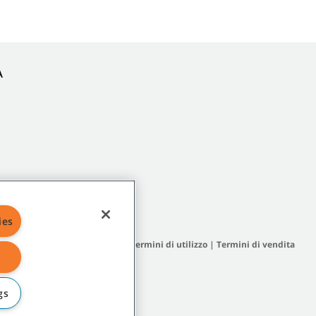
A
ies
a del sito
|
Termini generali
|
Termini di utilizzo
|
Termini di vendita
gs
iliate o controllate.