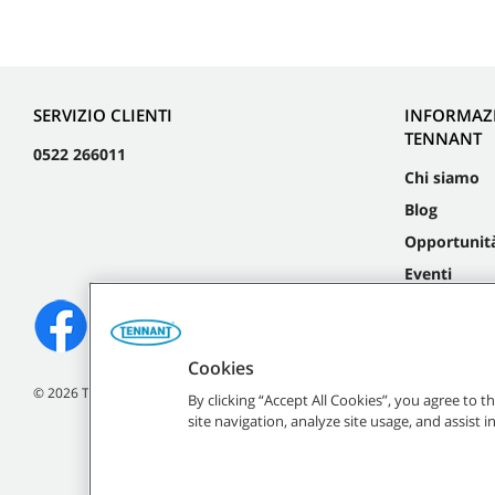
SERVIZIO CLIENTI
INFORMAZ
TENNANT
0522 266011
Chi siamo
Blog
Opportunità
Eventi
Cookies
©
2026
Tennant Company. Tutti i diritti riservati.
By clicking “Accept All Cookies”, you agree to 
site navigation, analyze site usage, and assist 
Tutti i marchi e i l