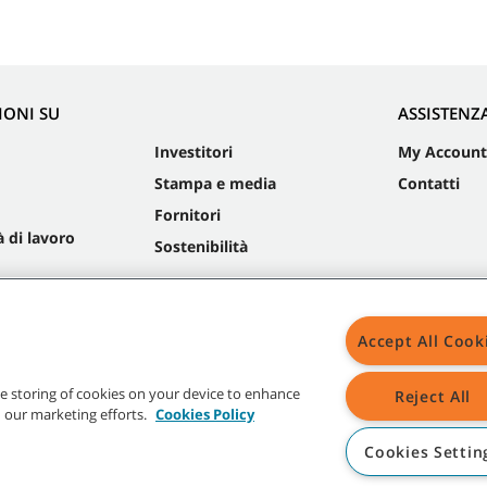
IONI SU
ASSISTENZ
Investitori
My Account
Stampa e media
Contatti
Fornitori
 di lavoro
Sostenibilità
Accept All Cook
Mapp
the storing of cookies on your device to enhance
Reject All
in our marketing efforts.
Cookies Policy
Cookies Settin
oghi Tennant indicati sono di proprietà di Tennant Company e/o delle sue società aff