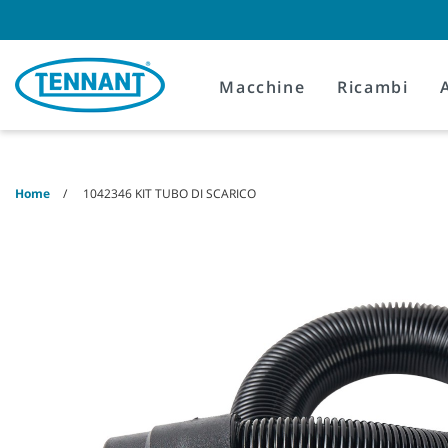
Skip
Skip
to
to
content
navigation
menu
Macchine
Ricambi
Home
1042346 KIT TUBO DI SCARICO