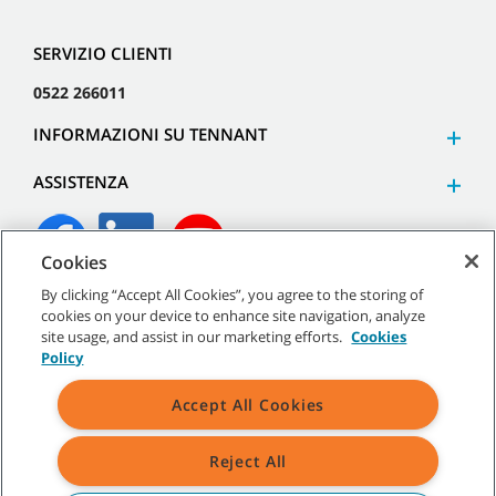
SERVIZIO CLIENTI
0522 266011
INFORMAZIONI SU TENNANT
ASSISTENZA
Cookies
By clicking “Accept All Cookies”, you agree to the storing of
©
2026
Tennant Company. Tutti i diritti riservati.
cookies on your device to enhance site navigation, analyze
site usage, and assist in our marketing efforts.
Cookies
Policy
Accept All Cookies
Mappa del sito
|
Termini generali
|
Termini di utilizzo
|
Termini
di vendita
Reject All
Tutti i marchi e i loghi Tennant indicati sono di proprietà di Tennant