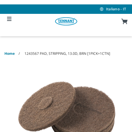
Skip
Skip
to
to
Italiano - IT
content
navigation
menu
Home
1243567 PAD, STRIPPING, 13.0D, BRN [1PICK=1CTN]