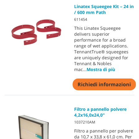
Linatex Squeegee Kit – 24 in
/ 600 mm Path
611454
This Linatex Squeegee
delivers superior
performance for a broad
range of wet applications.
TennantTrue® squeegees
are uniquely designed for
Tennant & Nobles
mac
...
Mostra di più
Richiedi informazioni
Filtro a pannello polvere
4,2x16,0x24,0"
1037210AM
Filtro a pannello per polvere
da 10,7 x 33,8 x 61,0 cm. Per