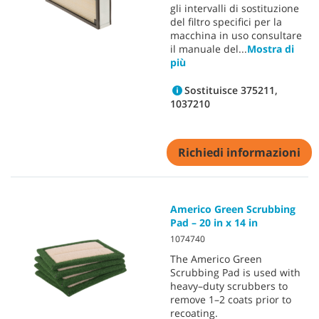
gli intervalli di sostituzione
del filtro specifici per la
macchina in uso consultare
il manuale del
...
Mostra di
più
Sostituisce 375211,
1037210
Richiedi informazioni
Americo Green Scrubbing
Pad – 20 in x 14 in
1074740
The Americo Green
Scrubbing Pad is used with
heavy–duty scrubbers to
remove 1–2 coats prior to
recoating.