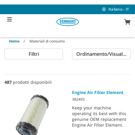
Skip
Skip
to
to
Italiano - IT
content
navigation
menu
Home
Materiali di consumo
Filtri
Ordinamento/Visualizzaz
487
prodotti disponibili
Engine Air Filter Element
382493
Keep your machine
operating its best with this
genuine OEM replacement
Engine Air Filter Element.