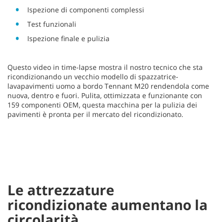
Ispezione di componenti complessi
Test funzionali
Ispezione finale e pulizia
Questo video in time-lapse mostra il nostro tecnico che sta
ricondizionando un vecchio modello di spazzatrice-
lavapavimenti uomo a bordo Tennant M20 rendendola come
nuova, dentro e fuori. Pulita, ottimizzata e funzionante con
159 componenti OEM, questa macchina per la pulizia dei
pavimenti è pronta per il mercato del ricondizionato.
Questo video non può
essere riprodotto a causa
di un errore tecnico.
(Errore di Codice: 102006)
Le attrezzature
ricondizionate aumentano la
circolarità