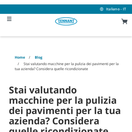
Skip
Skip
to
to
Italiano - IT
content
navigation
menu
Home
Blog
Stai valutando macchine per la pulizia dei pavimenti per la
tua azienda? Considera quelle ricondizionate
Stai valutando
macchine per la pulizia
dei pavimenti per la tua
azienda? Considera
quelle ricondizionate