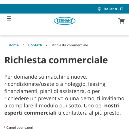
Skip
Skip
to
to
Italiano - IT
content
navigation
menu
Home
Contatti
Richiesta commerciale
Richiesta commerciale
Per domande su macchine nuove,
ricondizionate/usate o a noleggio, leasing,
finanziamenti, piani di assistenza, o per
richiedere un preventivo o una demo, ti invitiamo
a compilare il modulo qui sotto. Uno dei
nostri
esperti commerciali
ti contatterà al più presto.
*
Campi obbligatori