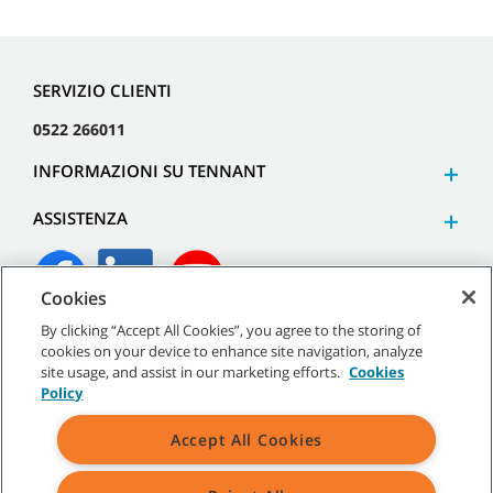
SERVIZIO CLIENTI
0522 266011
INFORMAZIONI SU TENNANT
ASSISTENZA
Cookies
By clicking “Accept All Cookies”, you agree to the storing of
©
2026
Tennant Company. Tutti i diritti riservati.
cookies on your device to enhance site navigation, analyze
site usage, and assist in our marketing efforts.
Cookies
Policy
Accept All Cookies
Mappa del sito
|
Termini generali
|
Termini di utilizzo
|
Termini
di vendita