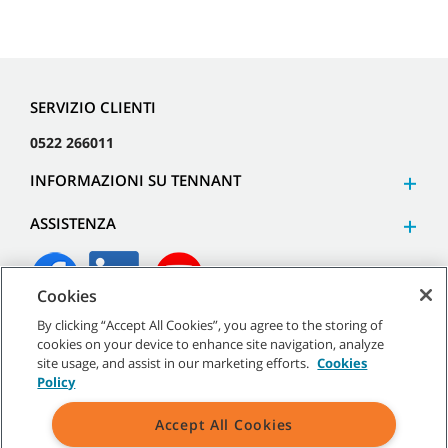
SERVIZIO CLIENTI
0522 266011
INFORMAZIONI SU TENNANT
ASSISTENZA
Cookies
By clicking “Accept All Cookies”, you agree to the storing of
©
2026
Tennant Company. Tutti i diritti riservati.
cookies on your device to enhance site navigation, analyze
site usage, and assist in our marketing efforts.
Cookies
Policy
Accept All Cookies
Mappa del sito
|
Termini generali
|
Termini di utilizzo
|
Termini