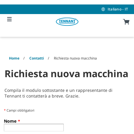
Skip
Skip
to
to
Italiano - IT
content
navigation
menu
Home
Contatti
Richiesta nuova macchina
Richiesta nuova macchina
Compila il modulo sottostante e un rappresentante di
Tennant ti contatterà a breve. Grazie.
*
Campi obbligatori
Nome
*