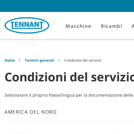
Skip
Skip
to
to
content
navigation
menu
Macchine
Ricambi
Home
Termini generali
Condizioni del servizio
Condizioni del servizi
Selezionare il proprio Paese/lingua per la documentazione delle 
AMERICA DEL NORD