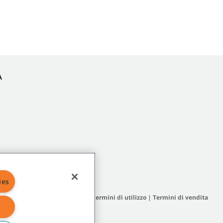
A
ies
a del sito
|
Termini generali
|
Termini di utilizzo
|
Termini di vendita