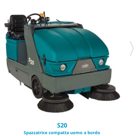
S20
Spazzatrice compatta uomo a bordo