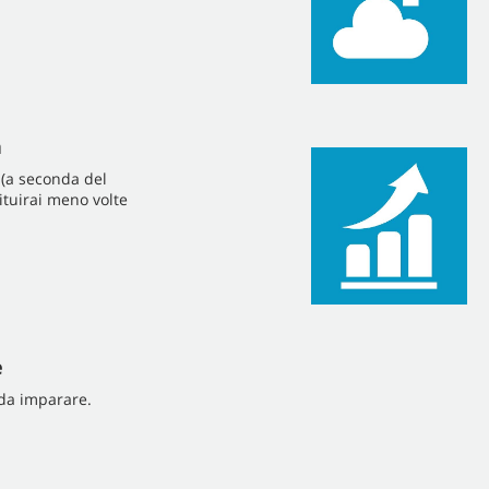
a
a (a seconda del
tituirai meno volte
e
i da imparare.