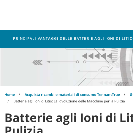
Skip
Skip
to
to
content
navigation
menu
Macchine
Ricambi
I PRINCIPALI VANTAGGI DELLE BATTERIE AGLI IONI DI LITI
Home
Acquista ricambi e materiali di consumo TennantTrue
G
Batterie agli Ioni di Litio: La Rivoluzione delle Macchine per la Pulizia
Batterie agli Ioni di L
Pulizia