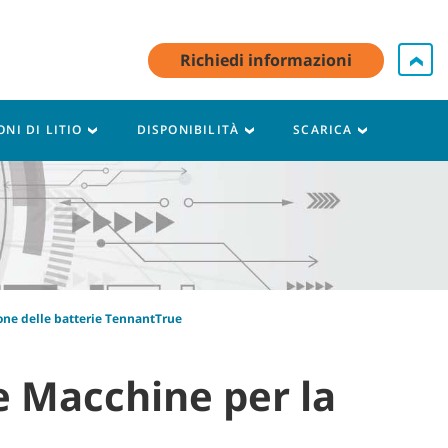
Accesso a My Account / Registrati
Contatti
Italiano - IT
Richiedi informazioni
Carrello
ONI DI LITIO
DISPONIBILITÀ
SCARICA
ione delle batterie TennantTrue
le Macchine per la