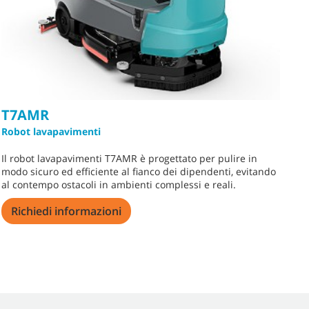
T7AMR
C
Robot lavapavimenti
Mi
Il robot lavapavimenti T7AMR è progettato per pulire in
Ba
modo sicuro ed efficiente al fianco dei dipendenti, evitando
pu
al contempo ostacoli in ambienti complessi e reali.
e 
me
Richiedi informazioni