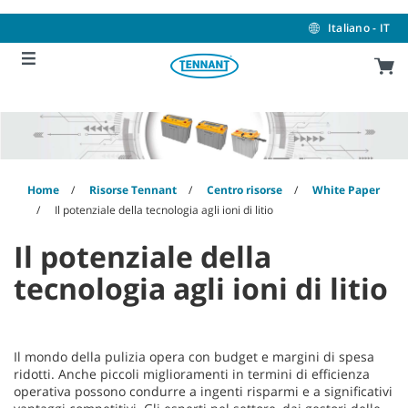
Skip
Skip
to
to
Italiano - IT
content
navigation
menu
Home
Risorse Tennant
Centro risorse
White Paper
Il potenziale della tecnologia agli ioni di litio
Il potenziale della
tecnologia agli ioni di litio
Il mondo della pulizia opera con budget e margini di spesa
ridotti. Anche piccoli miglioramenti in termini di efficienza
operativa possono condurre a ingenti risparmi e a significativi