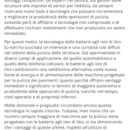
vantaggi competitivi. Gli esperti nel settore, dai gestori delle
strutture alle imprese di servizi per l’edilizia, da sempre
ricercano nuovi tools e tecnologie che possano incrementare
e migliorare la produttività delle operazioni di pulizia,
evitando però di affidarsi a tecnologie non comprovate o di
effettuare rischiosi investimenti che non producono un valore
immediato.
Per questi motivi, la tecnologia delle batterie agli ioni di litio
(Li-Ion) ha suscitato un interesse e una curiosità così diffusi
nel settore della pulizia delle strutture. Già sperimentate in
diversi campi di applicazione, da quello automobilistico a
quello della telefonia cellulare, le batterie agli ioni di
litio
costituiscono una validissima alternativa come nuova
fonte di energia e di alimentazione delle macchine progettate
per la pulizia dei pavimenti: questo perché offrono vantaggi
immediati e significativi in termini di maggiore autonomia e
produttività delle operazioni di pulizia, nonché, nel tempo,
costi operativi e di proprietà inferiori.
Molte domande e pregiudizi circondano ancora questa
tecnologia in rapida crescita. Tuttavia, man mano che un
numero sempre maggiore di macchine per la pulizia viene
progettato con le batterie
agli ioni di litio, si sta dimostrando
che i vantaggi di queste ultime, rispetto all’utilizzo di