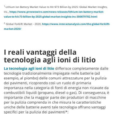
1
Lithium Ion Battery Market Value to Hit $73 Billion by 2025: Global Market Insights,
Inc.,
https://www.prnewswire.com/news-releases/lithium-ion-battery-market-
value-to-hit-73-billion-by-2025-global-market-insights-inc-300879782.html
2
Global Forklift Market - 2020,
https://www.interactanalysis.com/the-global-forklift-
market-2020/
I reali vantaggi della
tecnologia agli ioni di litio
La tecnologia agli ioni di litio
differisce completamente dalle
tecnologie tradizionalmente impiegate nelle batterie (ad
esempio, al piombo) delle comuni attrezzature per la pulizia
dei pavimenti, ricoprendo così un ruolo di primaria
importanza nella categoria di fonti di energia non ricavate da
combustibili liquidi (propano, diesel o gas). Di conseguenza, è
importante che la maggior parte dei produttori di macchine
per la pulizia comprenda in che misura le caratteristiche
uniche delle batterie aventi tale tecnologia offrano vantaggi
specifici per la pulizia dei pavimenti*: