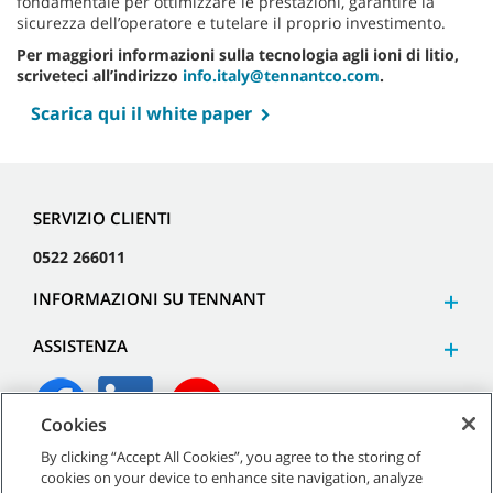
fondamentale per ottimizzare le prestazioni, garantire la
sicurezza dell’operatore e tutelare il proprio investimento.
Per maggiori informazioni sulla tecnologia agli ioni di litio,
scriveteci all’indirizzo
info.italy@tennantco.com
.
Scarica qui il white paper
SERVIZIO CLIENTI
0522 266011
INFORMAZIONI SU TENNANT
ASSISTENZA
Cookies
By clicking “Accept All Cookies”, you agree to the storing of
©
2026
Tennant Company. Tutti i diritti riservati.
cookies on your device to enhance site navigation, analyze