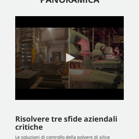
0
seconds
of
2
minutes,
58
seconds
Risolvere tre sfide aziendali
critiche
Le soluzioni di controllo della polvere di silice