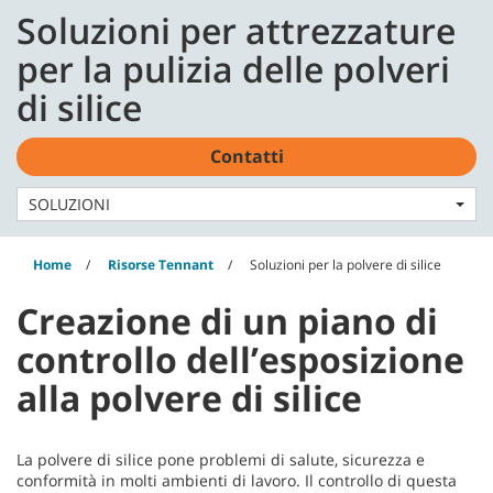
Skip
Skip
Soluzioni per attrezzature
to
to
Italiano - IT
content
navigation
per la pulizia delle polveri
menu
di silice
Contatti
SOLUZIONI
Home
Risorse Tennant
Soluzioni per la polvere di silice
Creazione di un piano di
controllo dell’esposizione
alla polvere di silice
La polvere di silice pone problemi di salute, sicurezza e
conformità in molti ambienti di lavoro. Il controllo di questa