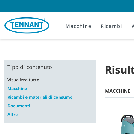
Skip
Skip
to
to
content
navigation
menu
Macchine
Ricambi
Risul
Tipo di contenuto
Visualizza tutto
Macchine
MACCHINE
Ricambi e materiali di consumo
Documenti
Altre