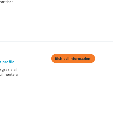
rantisce
Richiedi informazioni
 profilo
e grazie al
cilmente a