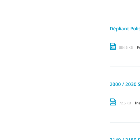
Dépliant Poli
F
884.6 KB
2000 / 2030 S
In
72.5 KB
2140 / 2150 S