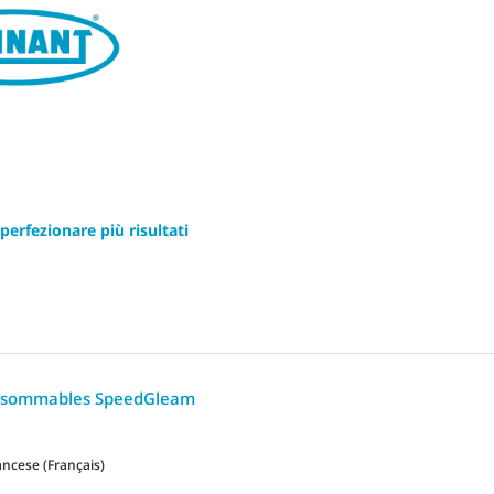
 perfezionare più risultati
I
onsommables SpeedGleam
ancese (Français)