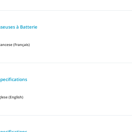
sseuses à Batterie
rancese (Français)
pecifications
glese (English)
pecifications