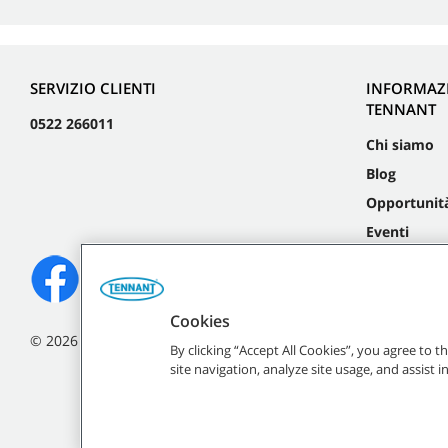
SERVIZIO CLIENTI
INFORMAZ
TENNANT
0522 266011
Chi siamo
Blog
Opportunità
Eventi
Cookies
©
2026
Tennant Company. Tutti i diritti riservati.
By clicking “Accept All Cookies”, you agree to 
site navigation, analyze site usage, and assist 
Tutti i marchi e i loghi Ten