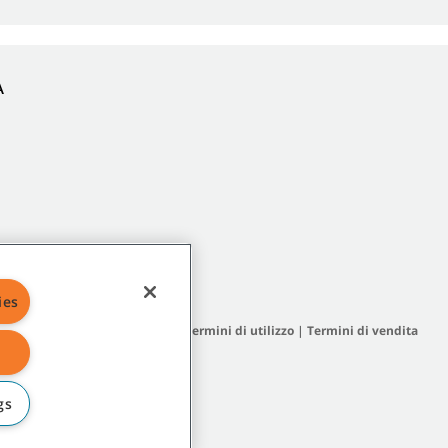
A
ies
a del sito
|
Termini generali
|
Termini di utilizzo
|
Termini di vendita
gs
ietà affiliate o controllate.