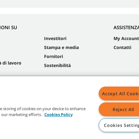
IONI SU
ASSISTENZ
Investitori
My Account
Stampa e media
Contatti
Fornitori
 di lavoro
Sostenibilità
Accept All Cook
Mapp
the storing of cookies on your device to enhance
Reject All
in our marketing efforts.
Cookies Policy
Cookies Settin
nant indicati sono di proprietà di Tennant Company e/o delle sue soc