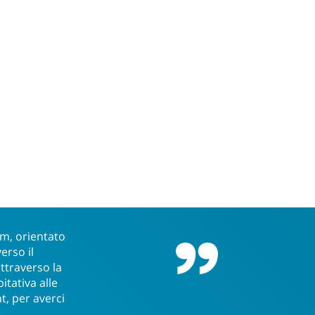
am, orientato
erso il
ttraverso la
itativa alle
t, per averci