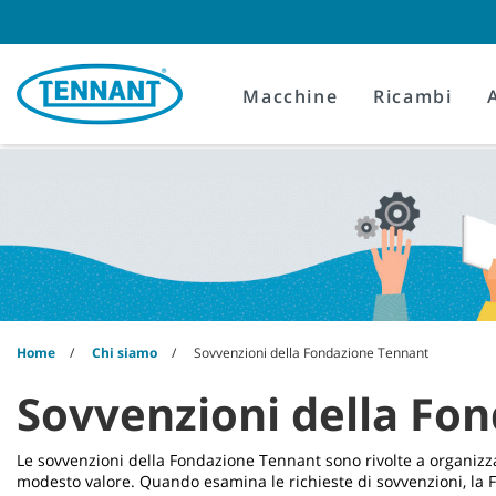
Skip
Skip
to
to
content
navigation
menu
Macchine
Ricambi
Home
Chi siamo
Sovvenzioni della Fondazione Tennant
Sovvenzioni della Fo
Le sovvenzioni della Fondazione Tennant sono rivolte a organizza
modesto valore. Quando esamina le richieste di sovvenzioni, la F