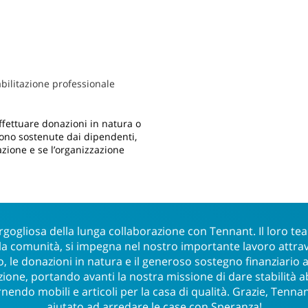
abilitazione professionale
fettuare donazioni in natura o
sono sostenute dai dipendenti,
ione e se l’organizzazione
rgogliosa della lunga collaborazione con Tennant. Il loro te
la comunità, si impegna nel nostro importante lavoro attrav
o, le donazioni in natura e il generoso sostegno finanziario a
ione, portando avanti la nostra missione di dare stabilità ab
nendo mobili e articoli per la casa di qualità. Grazie, Tennan
aiutato ad arredare le case con Speranza!