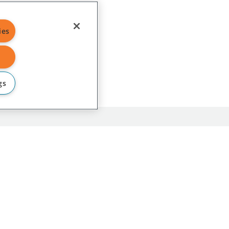
ies
gs
IA
nta
os