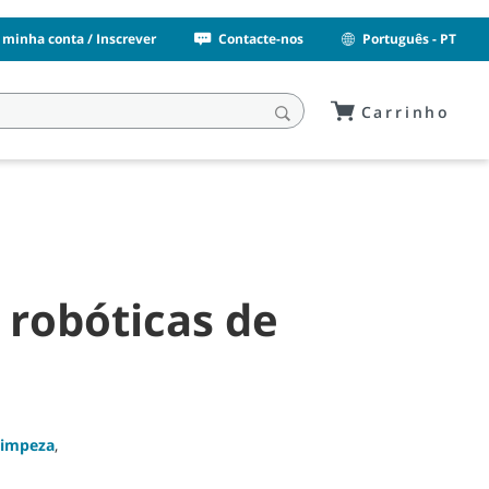
 minha conta / Inscrever
Contacte-nos
Português - PT
Carrinho
robóticas de
limpeza
,