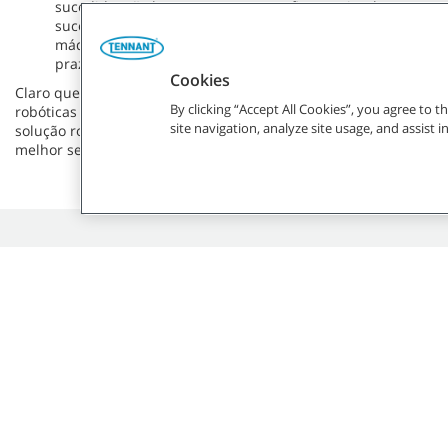
sucedido, não basta entregar e configurar simplesmente 
sucesso de um programa, é necessário um apoio contínuo 
máquinas robóticas de limpeza estão a ser usadas com a m
prazo.
Cookies
Claro que existem fatores adicionais a ter em conta ao procura
By clicking “Accept All Cookies”, you agree to 
robóticas de limpeza, consoante as necessidades específicas do
site navigation, analyze site usage, and assist 
solução robótica única. Estas considerações podem ajudar a det
melhor se adequa às suas necessidades.
ATENDIMENTO AO CLIENTE
SOBRE A T
800 206 068
Sobre nós
Blogue
Carreiras
Eventos