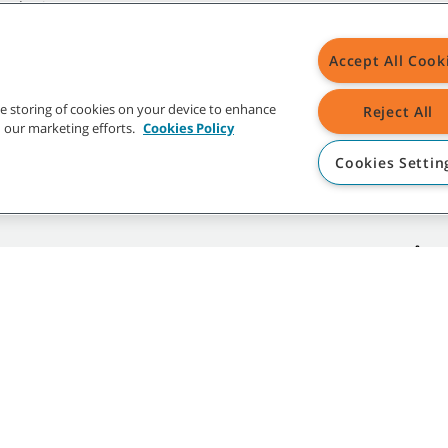
a máquina. Para assegurar o
para garantir que as
áxima eficiência a longo
Accept All Cook
r um parceiro de máquinas
the storing of cookies on your device to enhance
Reject All
 seu negócio. Não existe uma
in our marketing efforts.
Cookies Policy
erminar qual o fabricante que
Cookies Settin
ENNANT
ASSISTÊNC
Investidores
A minha co
Imprensa e meios de
Contacte-n
comunicação
Fornecedores
Sustentabilidade