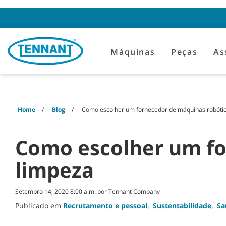
Skip
Skip
to
to
content
navigation
menu
Máquinas
Peças
As
Home
Blog
Como escolher um fornecedor de máquinas robótic
Como escolher um fo
limpeza
Setembro 14, 2020 8:00 a.m. por Tennant Company
Publicado em
Recrutamento e pessoal
,
Sustentabilidade
,
Sa