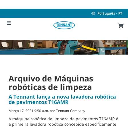
Skip
Skip
to
to
content
navigation
Português - PT
menu
Arquivo de Máquinas
robóticas de limpeza
A Tennant lança a nova lavadora robótica
de pavimentos T16AMR
Março 17, 2021 9:50 a.m. por Tennant Company
A máquina robótica de limpeza de pavimentos T16AMR é
a primeira lavadora robótica concebida especificamente