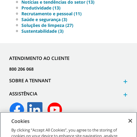
Notícias e tendências do setor (13)
Produtividade (13)
Recrutamento e pessoal (11)
Saúde e segurança (3)
Soluções de limpeza (27)
Sustentabilidade (3)
ATENDIMENTO AO CLIENTE
800 206 068
SOBRE A TENNANT
ASSISTÊNCIA
Cookies
©
2026
Tennant Company. Todos os direitos reservados.
By clicking “Accept All Cookies”, you agree to the storing of
cookies on your device to enhance site navigation, analyze