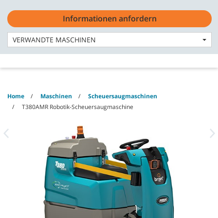
Skip
Skip
to
to
Informationen anfordern
content
navigation
Deutsch - DE
menu
VERWANDTE MASCHINEN
Home
Maschinen
Scheuersaugmaschinen
T380AMR Robotik-Scheuersaugmaschine