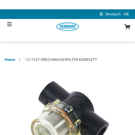
Skip
Skip
to
to
content
navigation
Deutsch - DE
menu
Home
1211537 FRISCHWASSERFILTER KOMPLETT