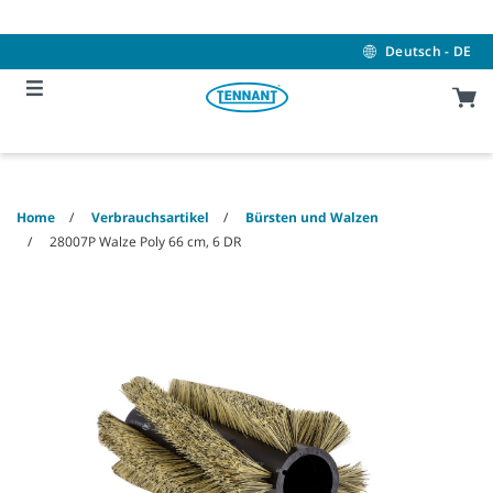
Skip
Skip
to
to
content
navigation
Deutsch - DE
menu
Home
Verbrauchsartikel
Bürsten und Walzen
28007P Walze Poly 66 cm, 6 DR