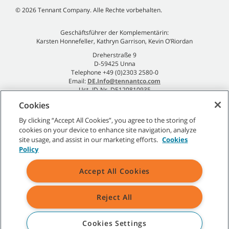
©
2026
Tennant Company. Alle Rechte vorbehalten.
Geschäftsführer der Komplementärin:
Karsten Honnefeller, Kathryn Garrison, Kevin O’Riordan
Dreherstraße 9
D-59425 Unna
Telephone +49 (0)2303 2580-0
Email:
DE.Info@tennantco.com
Ust.-ID-Nr. DE120810935
Impressum
Cookies
Datenschutzrichtlinie
By clicking “Accept All Cookies”, you agree to the storing of
cookies on your device to enhance site navigation, analyze
site usage, and assist in our marketing efforts.
Cookies
Policy
Sitemap
|
Allgemeine Richtlinien
|
Nutzungsbedingungen
|
Accept All Cookies
Verkaufsbedingungen
Reject All
Alle angegebenen Tennant-Marken und -Logos sind Eigentum der
Tennant Company und/oder ihrer verbundenen Unternehmen oder
Tochtergesellschaften.
Cookies Settings