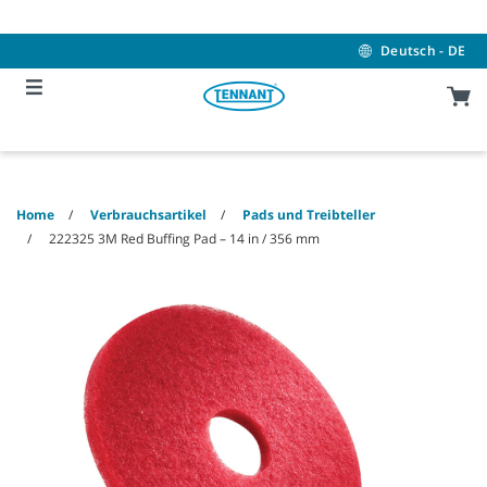
Skip
Skip
to
to
content
navigation
Deutsch - DE
menu
Home
Verbrauchsartikel
Pads und Treibteller
222325 3M Red Buffing Pad – 14 in / 356 mm