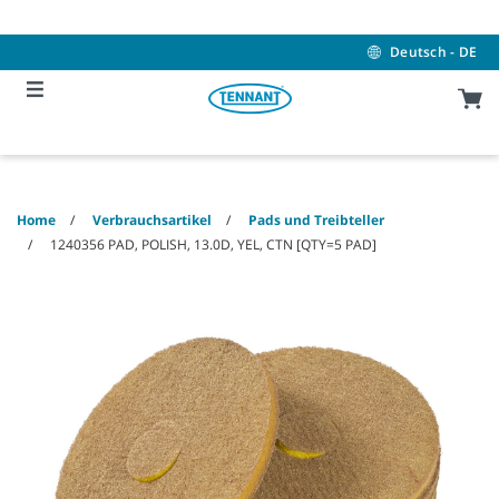
Skip
Skip
to
to
content
navigation
Deutsch - DE
menu
Home
Verbrauchsartikel
Pads und Treibteller
1240356 PAD, POLISH, 13.0D, YEL, CTN [QTY=5 PAD]