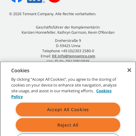
©
2026
Tennant Company. Alle Rechte vorbehalten.
Geschäftsführer der Komplementärin:
Karsten Honnefeller, Kathryn Garrison, Kevin O’Riordan
Dreherstraße 9
D-59425 Unna
Telephone +49 (0)2303 2580-0
Email:
DE.Info@tennantco.com
Ust.-ID-Nr. DE120810935
Impressum
Cookies
Datenschutzrichtlinie
By clicking “Accept All Cookies”, you agree to the storing of
cookies on your device to enhance site navigation, analyze
site usage, and assist in our marketing efforts.
Cookies
Policy
Sitemap
|
Allgemeine Richtlinien
|
Nutzungsbedingungen
|
Accept All Cookies
Verkaufsbedingungen
Reject All
Alle angegebenen Tennant-Marken und -Logos sind Eigentum der
Tennant Company und/oder ihrer verbundenen Unternehmen oder