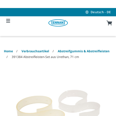
Skip
Skip
to
to
content
navigation
Deutsch - DE
menu
Home
Verbrauchsartikel
Abstreifgummis & Abstreifleisten
391384 Abstreifleisten-Set aus Urethan, 71 cm