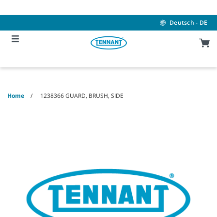
Skip
Skip
to
to
content
navigation
Deutsch - DE
menu
Home
1238366 GUARD, BRUSH, SIDE