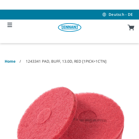
Skip
Skip
to
to
content
navigation
Deutsch - DE
menu
Home
1243341 PAD, BUFF, 13.0D, RED [1PICK=1CTN]