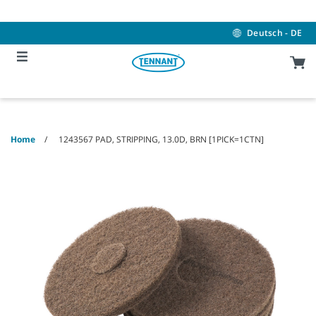
Skip
Skip
to
to
content
navigation
Deutsch - DE
menu
Home
1243567 PAD, STRIPPING, 13.0D, BRN [1PICK=1CTN]