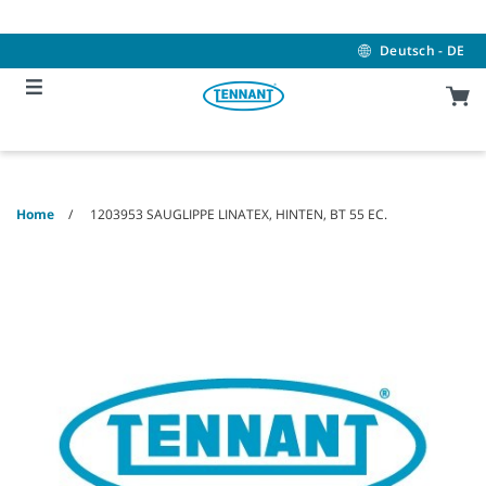
Skip
Skip
to
to
content
navigation
Deutsch - DE
menu
Home
1203953 SAUGLIPPE LINATEX, HINTEN, BT 55 EC.