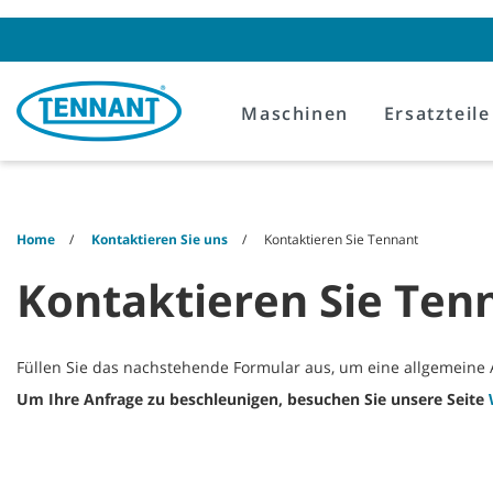
Skip
Skip
to
to
content
navigation
menu
Maschinen
Ersatzteile
Home
Kontaktieren Sie uns
Kontaktieren Sie Tennant
Kontaktieren Sie Ten
Füllen Sie das nachstehende Formular aus, um eine allgemein
Um Ihre Anfrage zu beschleunigen, besuchen Sie unsere Seite