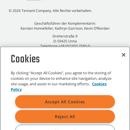
©
2026
Tennant Company. Alle Rechte vorbehalten.
Geschäftsführer der Komplementärin:
Karsten Honnefeller, Kathryn Garrison, Kevin O’Riordan
Dreherstraße 9
D-59425 Unna
Telephone +49 (0)2303 2580-0
Email:
DE.Info@tennantco.com
Cookies
Ust.-ID-Nr. DE120810935
Impressum
Datenschutzrichtlinie
By clicking “Accept All Cookies”, you agree to the storing of
cookies on your device to enhance site navigation, analyze
site usage, and assist in our marketing efforts.
Cookies
Policy
Sitemap
|
Allgemeine Richtlinien
|
Nutzungsbedingungen
|
Accept All Cookies
Verkaufsbedingungen
Reject All
Alle angegebenen Tennant-Marken und -Logos sind Eigentum der
Tennant Company und/oder ihrer verbundenen Unternehmen oder
Tochtergesellschaften.