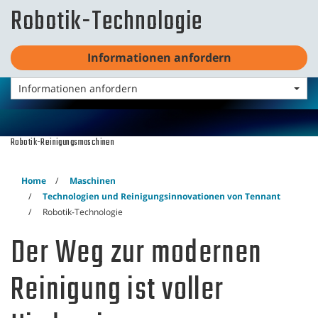
Skip
Skip
Robotik-Technologie
to
to
content
navigation
Deutsch - DE
menu
Informationen anfordern
Informationen anfordern
Robotik-Reinigungsmaschinen
Home
Maschinen
Technologien und Reinigungsinnovationen von Tennant
Robotik-Technologie
Der Weg zur modernen
Reinigung ist voller