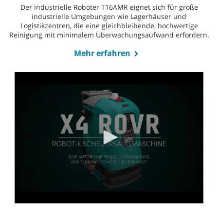
Der industrielle Roboter T16AMR eignet sich für große
industrielle Umgebungen wie Lagerhäuser und
Logistikzentren, die eine gleichbleibende, hochwertige
Reinigung mit minimalem Überwachungsaufwand erfordern.
Mehr erfahren
0
seconds
of
2
minutes,
45
seconds