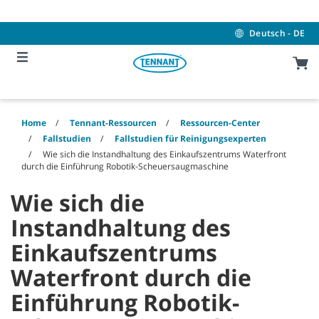
Skip
Skip
to
to
content
navigation
Deutsch - DE
menu
Home
Tennant-Ressourcen
Ressourcen-Center
Fallstudien
Fallstudien für Reinigungsexperten
Wie sich die Instandhaltung des Einkaufszentrums Waterfront
durch die Einführung Robotik-Scheuersaugmaschine
Wie sich die
Instandhaltung des
Einkaufszentrums
Waterfront durch die
Einführung Robotik-