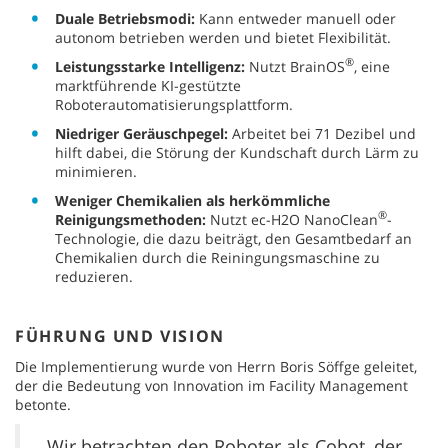
Duale Betriebsmodi:
Kann entweder manuell oder
autonom betrieben werden und bietet Flexibilität.
®
Leistungsstarke Intelligenz:
Nutzt BrainOS
, eine
marktführende KI-gestützte
Roboterautomatisierungsplattform.
Niedriger Geräuschpegel:
Arbeitet bei 71 Dezibel und
hilft dabei, die Störung der Kundschaft durch Lärm zu
minimieren.
Weniger Chemikalien als herkömmliche
®
Reinigungsmethoden:
Nutzt ec-H2O NanoClean
-
Technologie, die dazu beiträgt, den Gesamtbedarf an
Chemikalien durch die Reiningungsmaschine zu
reduzieren.
FÜHRUNG UND VISION
Die Implementierung wurde von Herrn Boris Söffge geleitet,
der die Bedeutung von Innovation im Facility Management
betonte.
„Wir betrachten den Roboter als Cobot, der