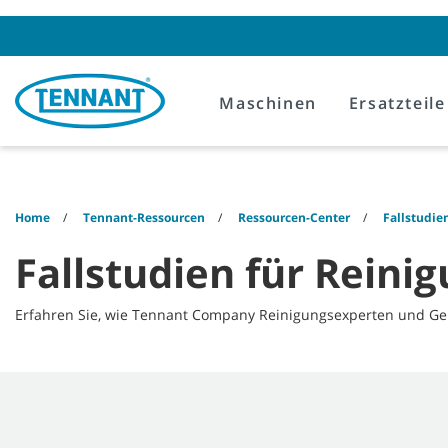
Skip
Skip
to
to
content
navigation
menu
Maschinen
Ersatzteile
Home
Tennant-Ressourcen
Ressourcen-Center
Fallstudie
Fallstudien für Reini
Erfahren Sie, wie Tennant Company Reinigungsexperten und Gebä