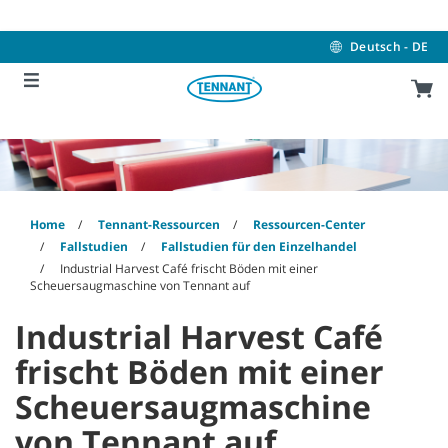
Skip
Skip
to
to
content
navigation
Deutsch - DE
menu
Home
Tennant-Ressourcen
Ressourcen-Center
Fallstudien
Fallstudien für den Einzelhandel
Industrial Harvest Café frischt Böden mit einer
Scheuersaugmaschine von Tennant auf
Industrial Harvest Café
frischt Böden mit einer
Scheuersaugmaschine
von Tennant auf