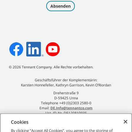
©
2026
Tennant Company. Alle Rechte vorbehalten.
Geschäftsführer der Komplementärin:
Karsten Honnefeller, Kathryn Garrison, Kevin O’Riordan
Dreherstraße 9
D-59425 Unna
Telephone +49 (0)2303 2580-0
Email:
DE.Info@tennantco.com
Ust.-ID-Nr. DE120810935
Impressum
Cookies
Datenschutzrichtlinie
By clicking “Accept All Cookies”, you agree to the storing of