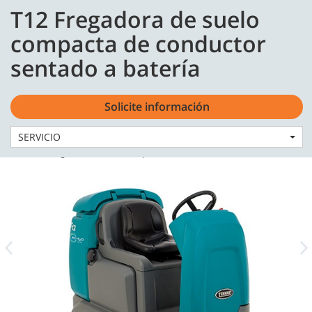
Skip
Skip
T12 Fregadora de suelo
to
to
content
navigation
Español - ES
compacta de conductor
menu
sentado a batería
Solicite información
SERVICIO
Home
Máquinas
Fregadoras
T12 Fregadora de suelo compacta de conductor sentado a batería