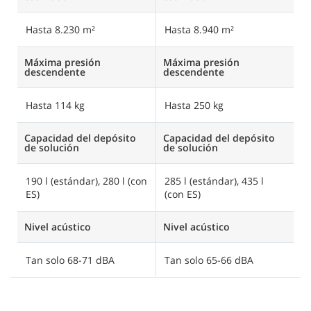
Hasta 8.230 m²
Hasta 8.940 m²
H
Máxima presión
Máxima presión
M
descendente
descendente
d
Hasta 114 kg
Hasta 250 kg
H
Capacidad del depósito
Capacidad del depósito
C
de solución
de solución
d
190 l (estándar), 280 l (con
285 l (estándar), 435 l
3
ES)
(con ES)
(
Nivel acústico
Nivel acústico
Ni
Tan solo 68-71 dBA
Tan solo 65-66 dBA
T