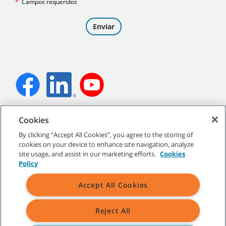
©
2026
Tennant Company. Todos los derechos reservados.
Cookies
By clicking “Accept All Cookies”, you agree to the storing of
cookies on your device to enhance site navigation, analyze
site usage, and assist in our marketing efforts.
Cookies
Mapa del sitio
|
Políticas generales
|
Condiciones de uso
|
Policy
Condiciones de venta
Accept All Cookies
Todas las marcas y logotipos Tennant indicados son propiedad de
Tennant Company y/o de sus empresas afiliadas o controladas.
Reject All