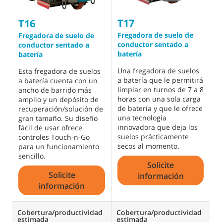
T17
T
T16
Fregadora de suelo de
F
Fregadora de suelo de
conductor sentado a
i
conductor sentado a
batería
s
batería
Una fregadora de suelos
C
Esta fregadora de suelos
a batería que le permitirá
i
a batería cuenta con un
limpiar en turnos de 7 a 8
c
ancho de barrido más
horas con una sola carga
g
amplio y un depósito de
de batería y que le ofrece
p
recuperación/solución de
una tecnología
e
gran tamaño. Su diseño
innovadora que deja los
a
fácil de usar ofrece
suelos prácticamente
m
controles Touch-n-Go
secos al momento.
a
para un funcionamiento
sencillo.
Solicite
Solicite
información
información
Cobertura/productividad
Cobertura/productividad
C
estimada
estimada
e