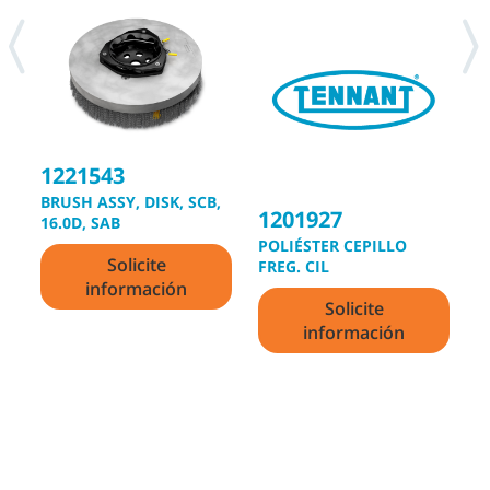
1221543
1
BRUSH ASSY, DISK, SCB,
1201927
16.0D, SAB
P
POLIÉSTER CEPILLO
C
Solicite
FREG. CIL
información
Solicite
información