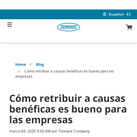
Skip
Skip
to
to
content
navigation
Español - ES
menu
Home
Blog
Cómo retribuir a causas benéficas es bueno para las
empresas
Cómo retribuir a causas
benéficas es bueno para
las empresas
marzo 04, 2020 9:50 AM por Tennant Company