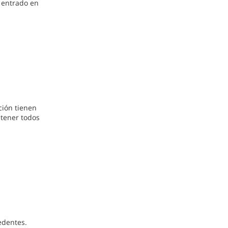
a entrado en
ción tienen
ntener todos
edentes.