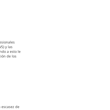
esionales
S) y las
ndo a esto le
ión de los
a escasez de