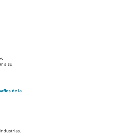
es
ar a su
afíos de la
industrias.