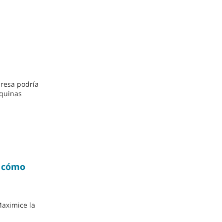
presa podría
áquinas
y cómo
Maximice la