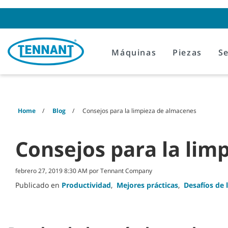
Skip
Skip
to
to
content
navigation
menu
Máquinas
Piezas
Se
Home
Blog
Consejos para la limpieza de almacenes
Consejos para la lim
febrero 27, 2019 8:30 AM por Tennant Company
Publicado en
Productividad
,
Mejores prácticas
,
Desafíos de 