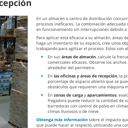
ecepción
En un almacén o centro de distribución concurri
procesos ineficaces. La combinación adecuada 
en funcionamiento sin interrupciones debido a 
Para aplicar esta eficacia a su almacén, áreas d
haga un inventario de su espacio, cree unos objet
trabajando para agilizar el proceso. Estos son
En sus
áreas de almacén
, calcule la fre
comerciales eficaces. Observe los anchos de
alrededor del perímetro.
En
las oficinas y áreas de recepción
, la 
porcentaje de espacio abierto que se pue
obstáculos que requieren una máquina m
En
zonas de carga
y
aparcamientos
, eva
fregadora puede reducir la cantidad de s
barredoras con control de polvo en clima
climas lluviosos o de nieve.
Obtenga más información
sobre el impacto que 
que puede hacer al respecto, utilizando una co