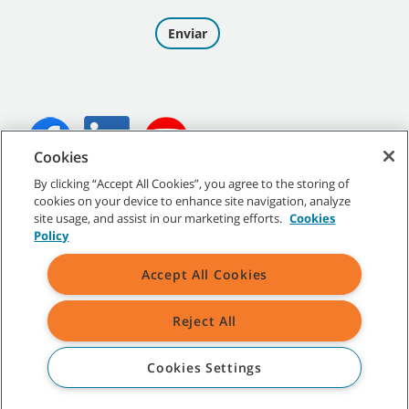
Cookies
By clicking “Accept All Cookies”, you agree to the storing of
©
2026
Tennant Company. Todos los derechos reservados.
cookies on your device to enhance site navigation, analyze
site usage, and assist in our marketing efforts.
Cookies
Policy
Accept All Cookies
Mapa del sitio
|
Políticas generales
|
Condiciones de uso
|
Condiciones de venta
Reject All
Todas las marcas y logotipos Tennant indicados son propiedad de
Tennant Company y/o de sus empresas afiliadas o controladas.
Cookies Settings