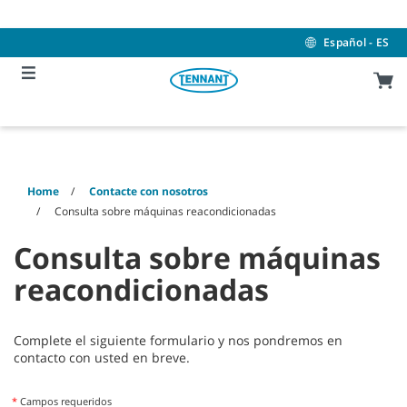
Skip
Skip
to
to
content
navigation
Español - ES
menu
Home
Contacte con nosotros
Consulta sobre máquinas reacondicionadas
Consulta sobre máquinas
reacondicionadas
Complete el siguiente formulario y nos pondremos en
contacto con usted en breve.
*
Campos requeridos