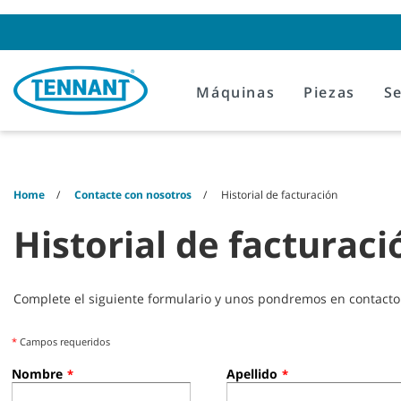
Skip
Skip
to
to
content
navigation
menu
Máquinas
Piezas
Se
Home
Contacte con nosotros
Historial de facturación
Historial de facturaci
Complete el siguiente formulario y unos pondremos en contacto
*
Campos requeridos
Nombre
Apellido
*
*