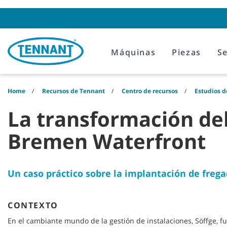
Skip
Skip
to
to
content
navigation
menu
Máquinas
Piezas
Se
Home
Recursos de Tennant
Centro de recursos
Estudios d
La transformación de
Bremen Waterfront
Un caso práctico sobre la implantación de fre
CONTEXTO
En el cambiante mundo de la gestión de instalaciones, Söffge, f