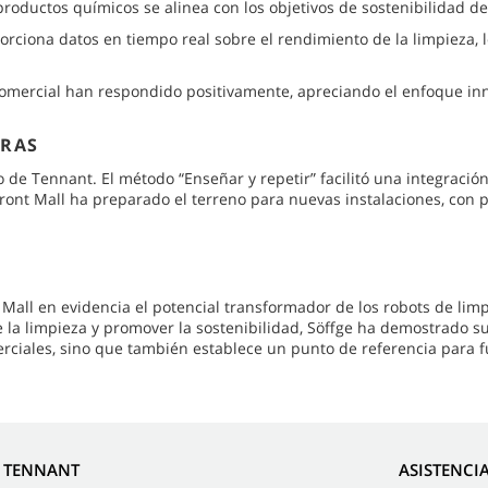
roductos químicos se alinea con los objetivos de sostenibilidad de
ciona datos en tiempo real sobre el rendimiento de la limpieza, l
 comercial han respondido positivamente, apreciando el enfoque inn
URAS
yo de Tennant. El método “Enseñar y repetir” facilitó una integració
front Mall ha preparado el terreno para nuevas instalaciones, con
ll en evidencia el potencial transformador de los robots de limpi
e la limpieza y promover la sostenibilidad, Söffge ha demostrado s
rciales, sino que también establece un punto de referencia para fu
E TENNANT
ASISTENCI