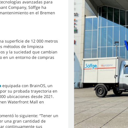
 tecnologías avanzadas para
nnant Company, Söffge ha
l mantenimiento en el Bremen
na superficie de 12 000 metros
os métodos de limpieza
iduos y la suciedad que cambian
oso en un entorno de compras
a
equipada con BrainOS, un
 por su probada trayectoria en
000 ubicaciones desde 2021.
emen Waterfront Mall en
omentó lo siguiente: “Tener un
r una gran cantidad de
orar continuamente sus