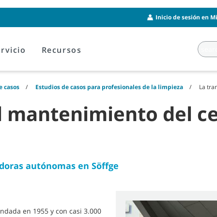
Inicio de sesión en M
rvicio
Recursos
e casos
Estudios de casos para profesionales de la limpieza
La tra
l mantenimiento del ce
gadoras autónomas en Söffge
undada en 1955 y con casi 3.000