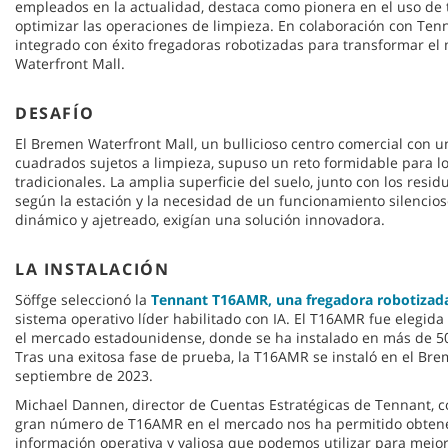
empleados en la actualidad, destaca como pionera en el uso de
optimizar las operaciones de limpieza. En colaboración con Te
integrado con éxito fregadoras robotizadas para transformar e
Waterfront Mall.
DESAFÍO
El Bremen Waterfront Mall, un bullicioso centro comercial con u
cuadrados sujetos a limpieza, supuso un reto formidable para l
tradicionales. La amplia superficie del suelo, junto con los res
según la estación y la necesidad de un funcionamiento silenci
dinámico y ajetreado, exigían una solución innovadora.
LA INSTALACIÓN
Söffge seleccionó la
Tennant T16AMR, una fregadora robotizad
sistema operativo líder habilitado con IA. El T16AMR fue elegida
el mercado estadounidense, donde se ha instalado en más de 5
Tras una exitosa fase de prueba, la T16AMR se instaló en el Br
septiembre de 2023.
Michael Dannen, director de Cuentas Estratégicas de Tennant, c
gran número de T16AMR en el mercado nos ha permitido obtene
información operativa y valiosa que podemos utilizar para mej