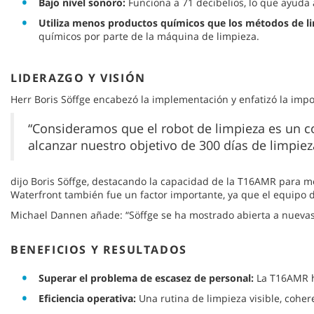
Bajo nivel sonoro:
Funciona a 71 decibelios, lo que ayuda 
Utiliza menos productos químicos que los métodos de li
químicos por parte de la máquina de limpieza.
LIDERAZGO Y VISIÓN
Herr Boris Söffge encabezó la implementación y enfatizó la impor
“Consideramos que el robot de limpieza es un co
alcanzar nuestro objetivo de 300 días de limpiez
dijo Boris Söffge, destacando la capacidad de la T16AMR para me
Waterfront también fue un factor importante, ya que el equipo d
Michael Dannen añade: “Söffge se ha mostrado abierta a nuevas
BENEFICIOS Y RESULTADOS
Superar el problema de escasez de personal:
La T16AMR ha
Eficiencia operativa:
Una rutina de limpieza visible, coher