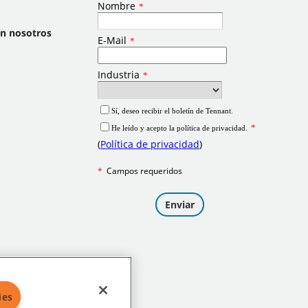
on nosotros
ies