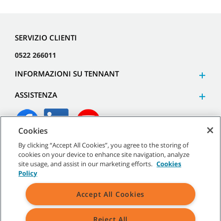
SERVIZIO CLIENTI
0522 266011
INFORMAZIONI SU TENNANT
ASSISTENZA
Cookies
By clicking “Accept All Cookies”, you agree to the storing of
©
2026
Tennant Company. Tutti i diritti riservati.
cookies on your device to enhance site navigation, analyze
site usage, and assist in our marketing efforts.
Cookies
Policy
Accept All Cookies
Mappa del sito
|
Termini generali
|
Termini di utilizzo
|
Termini
di vendita
Reject All