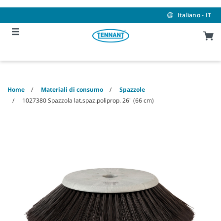
Skip
Skip
to
to
Italiano - IT
content
navigation
menu
Home
Materiali di consumo
Spazzole
1027380 Spazzola lat.spaz.poliprop. 26" (66 cm)