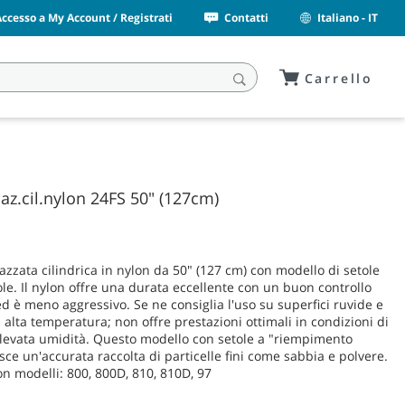
Accesso a My Account / Registrati
Contatti
Italiano - IT
Carrello
az.cil.nylon 24FS 50" (127cm)
azzata cilindrica in nylon da 50" (127 cm) con modello di setole
gole. Il nylon offre una durata eccellente con un buon controllo
ed è meno aggressivo. Se ne consiglia l'uso su superfici ruvide e
 alta temperatura; non offre prestazioni ottimali in condizioni di
elevata umidità. Questo modello con setole a "riempimento
isce un'accurata raccolta di particelle fini come sabbia e polvere.
n modelli: 800, 800D, 810, 810D, 97