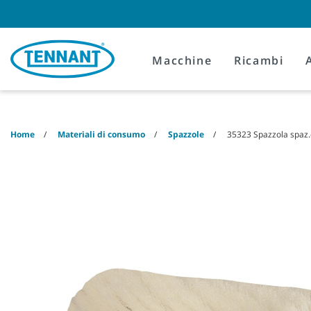
Skip
Skip
to
to
content
navigation
menu
Macchine
Ricambi
Home
Materiali di consumo
Spazzole
35323 Spazzola spaz.