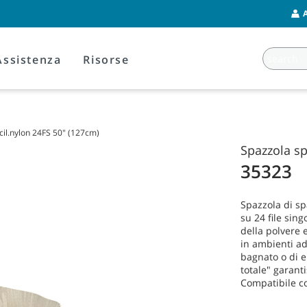
Assistenza
Risorse
cil.nylon 24FS 50" (127cm)
Spazzola sp
35323
Spazzola di sp
su 24 file sin
della polvere 
in ambienti ad
bagnato o di 
totale" garant
Compatibile co