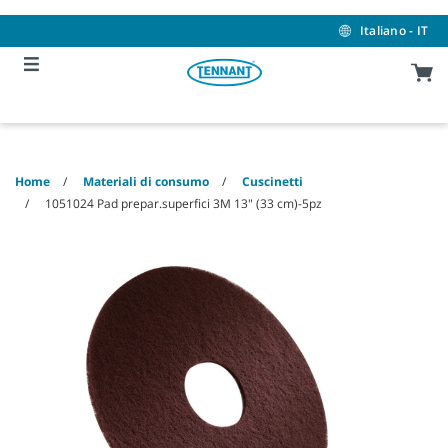
Skip
Skip
to
to
Italiano - IT
content
navigation
menu
Home
Materiali di consumo
Cuscinetti
1051024 Pad prepar.superfici 3M 13" (33 cm)-5pz