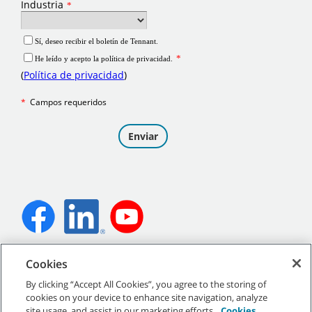
©
2026
Tennant Company. Todos los derechos reservados.
Cookies
By clicking “Accept All Cookies”, you agree to the storing of
cookies on your device to enhance site navigation, analyze
site usage, and assist in our marketing efforts.
Cookies