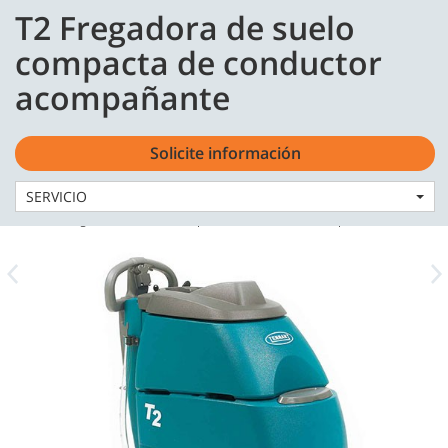
Skip
Skip
T2 Fregadora de suelo
to
to
content
navigation
Español - ES
compacta de conductor
menu
acompañante
Solicite información
SERVICIO
Home
Máquinas
Fregadoras
T2 Fregadora de suelo compacta de conductor acompañante