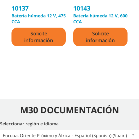
10137
10143
3
Batería húmeda 12 V, 475
Batería húmeda 12 V, 600
B
CCA
CCA
Solicite
Solicite
información
información
M30 DOCUMENTACIÓN
Seleccionar región e idioma
Europa, Oriente Próximo y África - Español (Spanish) (Spain)
▼