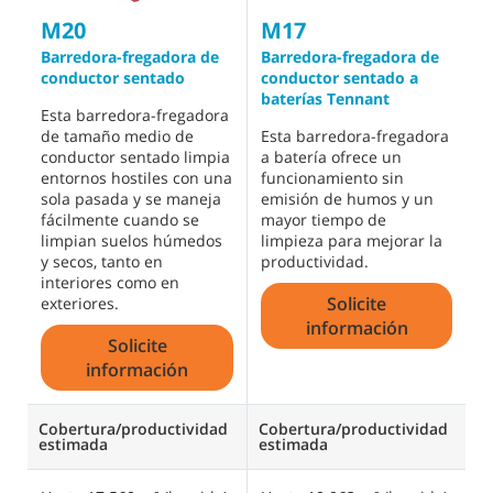
M17
T
M20
Barredora-fregadora de
F
Barredora-fregadora de
conductor sentado a
c
conductor sentado
baterías Tennant
b
Esta barredora-fregadora
Esta barredora-fregadora
U
de tamaño medio de
a batería ofrece un
a
conductor sentado limpia
funcionamiento sin
l
entornos hostiles con una
emisión de humos y un
h
sola pasada y se maneja
mayor tiempo de
d
fácilmente cuando se
limpieza para mejorar la
u
limpian suelos húmedos
productividad.
i
y secos, tanto en
s
interiores como en
Solicite
s
exteriores.
información
Solicite
información
Cobertura/productividad
Cobertura/productividad
C
estimada
estimada
e