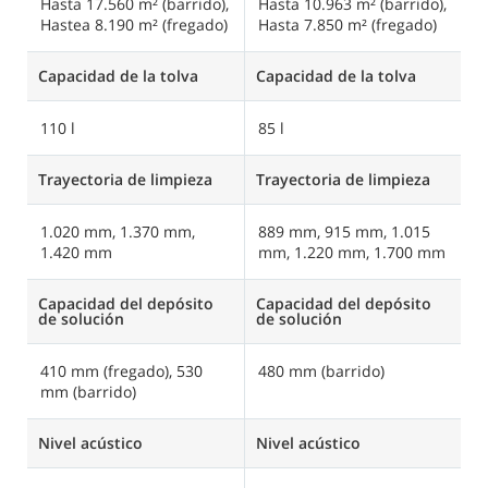
Hasta 17.560 m² (barrido),
Hasta 10.963 m² (barrido),
H
Hastea 8.190 m² (fregado)
Hasta 7.850 m² (fregado)
Capacidad de la tolva
Capacidad de la tolva
Ca
110 l
85 l
Trayectoria de limpieza
Trayectoria de limpieza
Tr
1.020 mm, 1.370 mm,
889 mm, 915 mm, 1.015
1
1.420 mm
mm, 1.220 mm, 1.700 mm
1
Capacidad del depósito
Capacidad del depósito
C
de solución
de solución
d
410 mm (fregado), 530
480 mm (barrido)
2
mm (barrido)
(
Nivel acústico
Nivel acústico
Ni