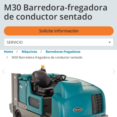
Skip
Skip
M30 Barredora-fregadora
to
to
content
navigation
Español - ES
de conductor sentado
menu
Solicite información
SERVICIO
Home
Máquinas
Barredoras-fregadoras
M30 Barredora-fregadora de conductor sentado