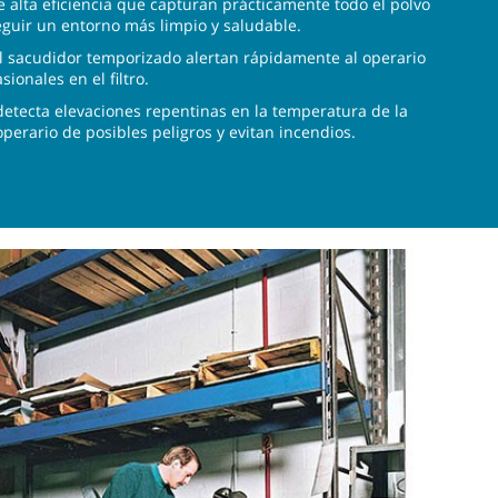
de alta eficiencia que capturan prácticamente todo el polvo
eguir un entorno más limpio y saludable.
el sacudidor temporizado alertan rápidamente al operario
ionales en el filtro.
etecta elevaciones repentinas en la temperatura de la
operario de posibles peligros y evitan incendios.