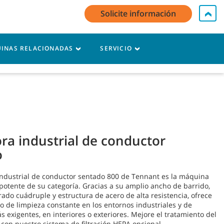
Solicite información
i cuenta / Registro
Contacte con nosotros
Español - ES
INAS RELACIONADAS
SERVICIO
Carro
ra industrial de conductor
o
industrial de conductor sentado 800 de Tennant es la máquina
otente de su categoría. Gracias a su amplio ancho de barrido,
trado cuádruple y estructura de acero de alta resistencia, ofrece
 de limpieza constante en los entornos industriales y de
s exigentes, en interiores o exteriores. Mejore el tratamiento del
e con nuestro sistema de filtración HEPA opcional.