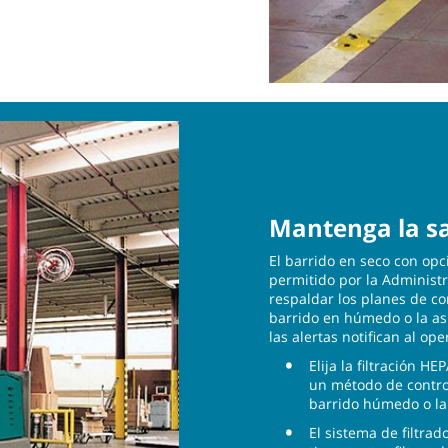
Mantenga la sa
El barrido en seco con opc
permitido por la Administ
respaldar los planes de con
barrido en húmedo o la asp
las alertas notifican al op
Elija la filtración H
un método de contro
barrido húmedo o la
El sistema de filtra