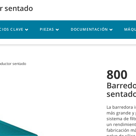
or sentado
Inicio de sesión en M
CIOS CLAVE
PIEZAS
DOCUMENTACIÓN
MÁQU
rvicio
Recursos
nductor sentado
800
Barredo
sentad
La barredora 
más grande y p
sistema de fil
un rendimiento
fabricación má
polvo de sílic