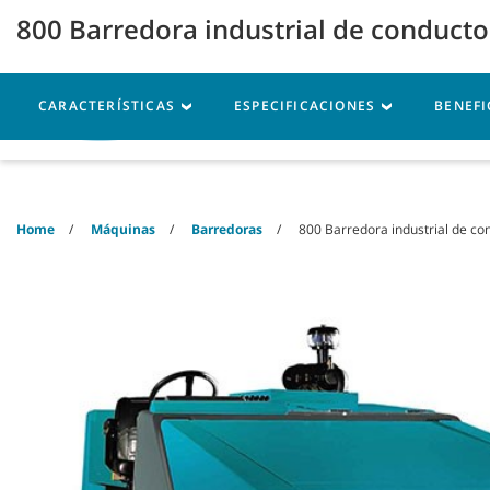
Skip
Skip
800 Barredora industrial de conduct
to
to
content
navigation
menu
CARACTERÍSTICAS
ESPECIFICACIONES
BENEFI
Máquinas
Piezas
Se
Home
Máquinas
Barredoras
800 Barredora industrial de co