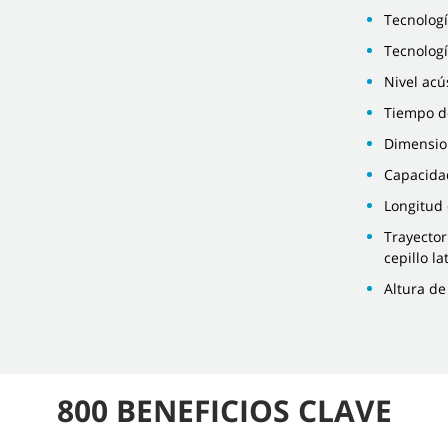
Tecnologí
Tecnologí
Nivel acú
Tiempo d
Dimension
Capacidad
Longitud
Trayector
cepillo la
Altura d
800 BENEFICIOS CLAVE