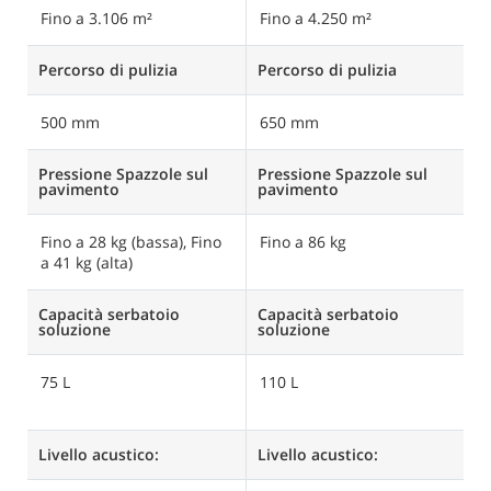
Fino a 3.106 m²
Fino a 4.250 m²
F
Percorso di pulizia
Percorso di pulizia
Pe
500 mm
650 mm
9
Pressione Spazzole sul
Pressione Spazzole sul
P
pavimento
pavimento
p
Fino a 28 kg (bassa), Fino
Fino a 86 kg
F
a 41 kg (alta)
Capacità serbatoio
Capacità serbatoio
C
soluzione
soluzione
s
75 L
110 L
1
(
Livello acustico:
Livello acustico:
Li