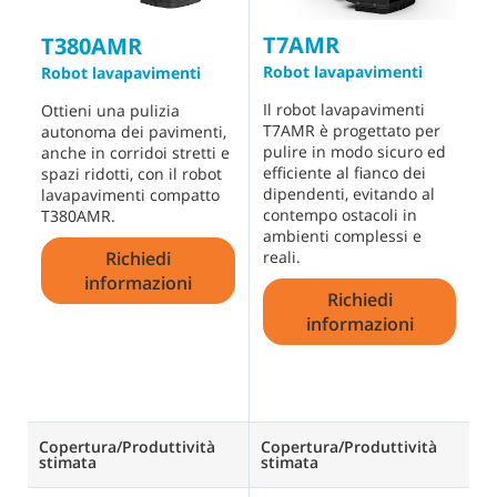
T7AMR
T
T380AMR
Robot lavapavimenti
L
Robot lavapavimenti
b
Il robot lavapavimenti
Ottieni una pulizia
T7AMR è progettato per
Q
autonoma dei pavimenti,
pulire in modo sicuro ed
u
anche in corridoi stretti e
efficiente al fianco dei
o
spazi ridotti, con il robot
dipendenti, evitando al
p
lavapavimenti compatto
contempo ostacoli in
s
T380AMR.
ambienti complessi e
r
Richiedi
reali.
d
i
informazioni
Richiedi
c
un
informazioni
Copertura/Produttività
Copertura/Produttività
C
stimata
stimata
s