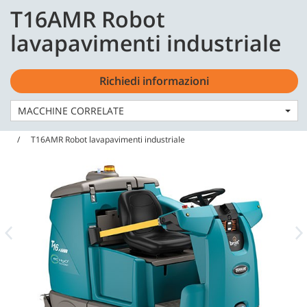
Skip
Skip
T16AMR Robot
to
to
Italiano - IT
content
navigation
lavapavimenti industriale
menu
Richiedi informazioni
MACCHINE CORRELATE
Home
Macchine
Lavapavimenti
T16AMR Robot lavapavimenti industriale