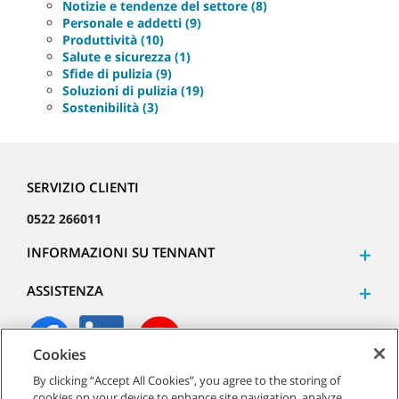
Notizie e tendenze del settore (8)
Personale e addetti (9)
Produttività (10)
Salute e sicurezza (1)
Sfide di pulizia (9)
Soluzioni di pulizia (19)
Sostenibilità (3)
SERVIZIO CLIENTI
0522 266011
INFORMAZIONI SU TENNANT
ASSISTENZA
Cookies
By clicking “Accept All Cookies”, you agree to the storing of
©
2026
Tennant Company. Tutti i diritti riservati.
cookies on your device to enhance site navigation, analyze