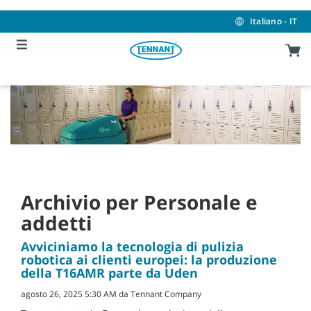
Skip
Skip
to
to
Italiano - IT
content
navigation
menu
Archivio per Personale e
addetti
Avviciniamo la tecnologia di pulizia
robotica ai clienti europei: la produzione
della T16AMR parte da Uden
agosto 26, 2025 5:30 AM da Tennant Company