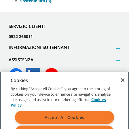
Sostenibilità (3)
SERVIZIO CLIENTI
0522 266011
INFORMAZIONI SU TENNANT
ASSISTENZA
Cookies
By clicking “Accept All Cookies”, you agree to the storing of
©
2026
Tennant Company. Tutti i diritti riservati.
cookies on your device to enhance site navigation, analyze
site usage, and assist in our marketing efforts.
Cookies
Policy
Accept All Cookies
Mappa del sito
|
Termini generali
|
Termini di utilizzo
|
Termini
di vendita