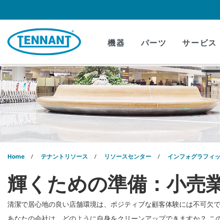
Skip
Skip
to
to
content
navigation
menu
機器
パーツ
サービス
Home
テナントリソース
リソースセンター
インフォグラフィ
輝くための準備：小売
清潔で居心地の良い店舗環境は、ポジティブな顧客体験には不可欠
あなたの会社は、どのように自身をクリーンアップできますか？ こ