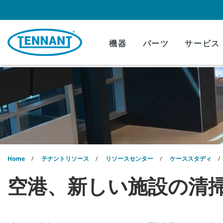
Skip
Skip
to
to
content
navigation
menu
機器
パーツ
サービス
Home
テナントリソース
リソースセンター
ケーススタディ
空港、新しい施設の清