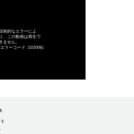
技術的なエラーによ
り、この動画は再生で
きません。
(エラーコード: 102006)
ス
ント
せ